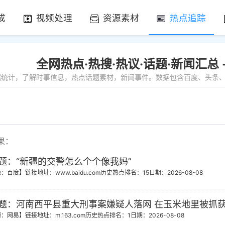
成
视频处理
资源素材
热点追踪
全网热点·热搜·热议·话题·新闻汇总
数据统计，了解时事信息，热点话题素材，新闻事件。数据包含百度、头条、微
果：
题：“新疆的交警怎么个个像我妈”
源：百度】
链接地址：www.baidu.com
历史热点排名：15
日期：2026-08-08
题：河南西平县重大刑事案嫌疑人落网 在玉米地里被抓
源：网易】
链接地址：m.163.com
历史热点排名：1
日期：2026-08-08