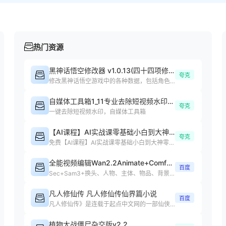
热门资源
黑神话悟空修改器 v1.0.13(四十四项修改器)
夸克
修改黑神话悟空游戏中的各种数据，包括角色属性、装备等
自媒体工具箱1_11专业去除短视频水印处理短视频
夸克
一键去除短视频水印，自媒体工具箱
【AI课程】AI实战课零基础小白到大神零基础
夸克
免费【AI课程】Al实战课零基础小白到大神零基础小白课程下载
全能视频编辑Wan2.2Animate+ComfyUI整合包4.0
百度
Sec+Sam3+换头、人物、主体、物品、背景、任意元素替换、动作复制
凡人修仙传 凡人修仙传仙界篇小说
百度
凡人修仙传》是连载于起点中文网的一部仙侠修真小说，作者是忘语
植物大战僵尸杂交版v2.2