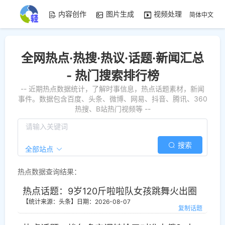
内容创作
图片生成
视频处理
资源素
简体中文
全网热点·热搜·热议·话题·新闻汇总
- 热门搜索排行榜
-- 近期热点数据统计，了解时事信息，热点话题素材，新闻
事件。数据包含百度、头条、微博、网易、抖音、腾讯、360
热搜、B站热门视频等 --
搜索
全部站点
热点数据查询结果：
热点话题：9岁120斤啦啦队女孩跳舞火出圈
【统计来源：头条】
日期：2026-08-07
复制话题