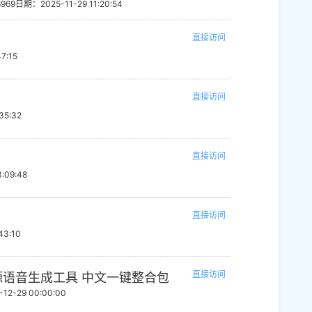
6969
日期：2025-11-29 11:20:54
后修炼成仙的故事。凡人修仙之仙
道祖 三千大道，法则至尊 《凡人修
直接访问
不灭传说。
7:15
直接访问
35:32
直接访问
:09:48
直接访问
43:10
直接访问
开源语音生成工具 中文一键整合包
12-29 00:00:00