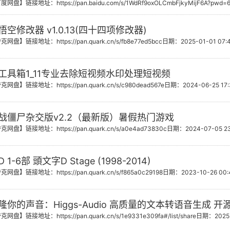
百度网盘】
链接地址：https://pan.baidu.com/s/1WdRf9oxOLCmbFjkyMijF6A?pwd=
湖小门派，虽然资质平庸，但依靠自身努力和合理算计最
人修仙，风云再起 时空穿梭，轮回逆转 金仙太乙，大罗
空修改器 v1.0.13(四十四项修改器)
仙界篇，一个韩立叱咤仙界的故事，一个凡人小子修仙的
夸克网盘】
链接地址：https://pan.quark.cn/s/fb8e77ed5bcc
日期：2025-01-01 07:4
工具箱1_11专业去除短视频水印处理短视频
夸克网盘】
链接地址：https://pan.quark.cn/s/c980dead567e
日期：2024-06-25 17:
战僵尸杂交版v2.2（最新版）暑假热门游戏
夸克网盘】
链接地址：https://pan.quark.cn/s/a0e4ad73830c
日期：2024-07-05 23
1-6部 頭文字D Stage (1998-2014)
夸克网盘】
链接地址：https://pan.quark.cn/s/f865a0c29198
日期：2023-10-26 00:
隆你的声音：Higgs-Audio 高质量的文本转语音生成 
夸克网盘】
链接地址：https://pan.quark.cn/s/1e9331e309fa#/list/share
日期：2025-