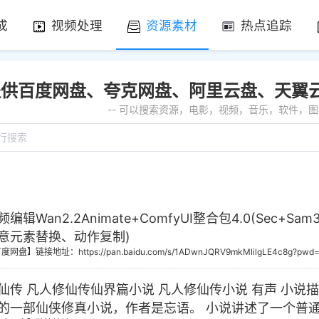
成
视频处理
资源素材
热点追踪
提供百度网盘、夸克网盘、阿里云盘、天翼
-- 可以搜索资源，电影，视频，音乐，软件，图片
编辑Wan2.2Animate+ComfyUI整合包4.0(Sec
意元素替换、动作复制)
百度网盘】
链接地址：https://pan.baidu.com/s/1ADwnJQRV9mkMlilgLE4c8g?pwd=
仙传 凡人修仙传仙界篇小说 凡人修仙传小说 有声 小
的一部仙侠修真小说，作者是忘语。 小说讲述了一个普