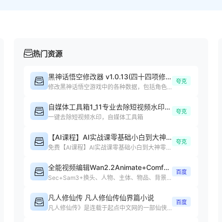
热门资源
黑神话悟空修改器 v1.0.13(四十四项修改器)
夸克
修改黑神话悟空游戏中的各种数据，包括角色属性、装备等
自媒体工具箱1_11专业去除短视频水印处理短视频
夸克
一键去除短视频水印，自媒体工具箱
【AI课程】AI实战课零基础小白到大神零基础
夸克
免费【AI课程】Al实战课零基础小白到大神零基础小白课程下载
全能视频编辑Wan2.2Animate+ComfyUI整合包4.0
百度
Sec+Sam3+换头、人物、主体、物品、背景、任意元素替换、动作复制
凡人修仙传 凡人修仙传仙界篇小说
百度
凡人修仙传》是连载于起点中文网的一部仙侠修真小说，作者是忘语