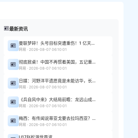
最新资讯
曼联梦碎！头号目标突遭重伤！1 亿天价目标转会悬了
网易 · 2026-08-07 06:10:01
彻底掀桌！中国不再惯着美国，五记重拳齐出，美国后院乱成一团
网易 · 2026-08-07 06:10:01
日媒：河野洋平遗愿竟是未能访华，长子暗示高市中日关系该解决了
网易 · 2026-08-07 06:10:01
《兵自风中来》大结局前瞻：龙远山成副军长，陈汉霄、梁北华相认
网易 · 2026-08-07 06:10:01
梅西：有传闻说蒂亚戈要去拉玛西亚？不会
网易 · 2026-08-07 06:10:01
U17赵松源世界波