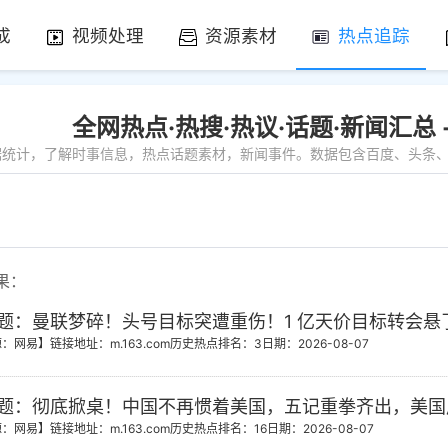
成
视频处理
资源素材
热点追踪
全网热点·热搜·热议·话题·新闻汇总
数据统计，了解时事信息，热点话题素材，新闻事件。数据包含百度、头条、微
果：
题：曼联梦碎！头号目标突遭重伤！1 亿天价目标转会悬
源：网易】
链接地址：m.163.com
历史热点排名：3
日期：2026-08-07
题：彻底掀桌！中国不再惯着美国，五记重拳齐出，美国
源：网易】
链接地址：m.163.com
历史热点排名：16
日期：2026-08-07