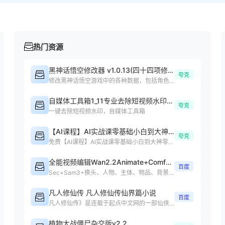
热门资源
黑神话悟空修改器 v1.0.13(四十四项修改器)
夸克
修改黑神话悟空游戏中的各种数据，包括角色属性、装备等
自媒体工具箱1_11专业去除短视频水印处理短视频
夸克
一键去除短视频水印，自媒体工具箱
【AI课程】AI实战课零基础小白到大神零基础
夸克
免费【AI课程】Al实战课零基础小白到大神零基础小白课程下载
全能视频编辑Wan2.2Animate+ComfyUI整合包4.0
百度
Sec+Sam3+换头、人物、主体、物品、背景、任意元素替换、动作复制
凡人修仙传 凡人修仙传仙界篇小说
百度
凡人修仙传》是连载于起点中文网的一部仙侠修真小说，作者是忘语
植物大战僵尸杂交版v2.2