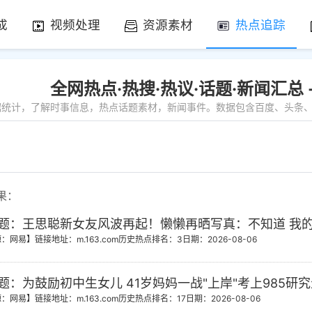
成
视频处理
资源素材
热点追踪
全网热点·热搜·热议·话题·新闻汇总
数据统计，了解时事信息，热点话题素材，新闻事件。数据包含百度、头条、微
果：
题：王思聪新女友风波再起！懒懒再晒写真：不知道 我
源：网易】
链接地址：m.163.com
历史热点排名：3
日期：2026-08-06
题：为鼓励初中生女儿 41岁妈妈一战"上岸"考上985研
源：网易】
链接地址：m.163.com
历史热点排名：17
日期：2026-08-06