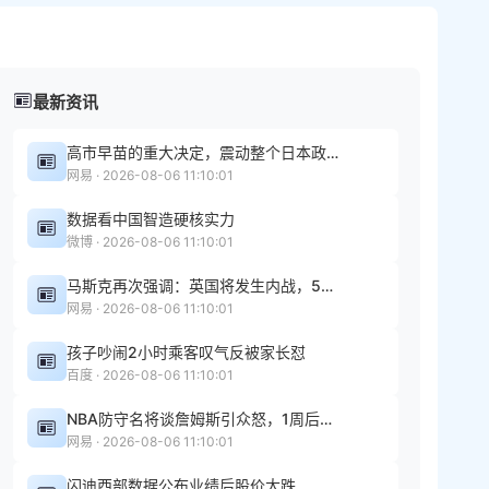
最新资讯
高市早苗的重大决定，震动整个日本政坛，她下台后哪里管洪水滔天
网易 · 2026-08-06 11:10:01
数据看中国智造硬核实力
微博 · 2026-08-06 11:10:01
马斯克再次强调：英国将发生内战，5年内AI智力或超过所有人类智力总和，他自称擅长预测，但注定不会被人相信
网易 · 2026-08-06 11:10:01
孩子吵闹2小时乘客叹气反被家长怼
百度 · 2026-08-06 11:10:01
NBA防守名将谈詹姆斯引众怒，1周后公开认输：我不想惹麻烦
网易 · 2026-08-06 11:10:01
闪迪西部数据公布业绩后股价大跌