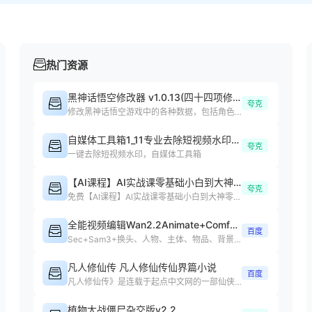
热门资源
黑神话悟空修改器 v1.0.13(四十四项修改器)
夸克
修改黑神话悟空游戏中的各种数据，包括角色属性、装备等
自媒体工具箱1_11专业去除短视频水印处理短视频
夸克
一键去除短视频水印，自媒体工具箱
【AI课程】AI实战课零基础小白到大神零基础
夸克
免费【AI课程】Al实战课零基础小白到大神零基础小白课程下载
全能视频编辑Wan2.2Animate+ComfyUI整合包4.0
百度
Sec+Sam3+换头、人物、主体、物品、背景、任意元素替换、动作复制
凡人修仙传 凡人修仙传仙界篇小说
百度
凡人修仙传》是连载于起点中文网的一部仙侠修真小说，作者是忘语
植物大战僵尸杂交版v2.2