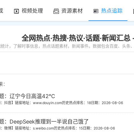
成
视频处理
资源素材
热点追踪
全网热点·热搜·热议·话题·新闻汇总
数据统计，了解时事信息，热点话题素材，新闻事件。数据包含百度、头条、微
果：
题：辽宁今日高温42℃
源：抖音】
链接地址：www.douyin.com
历史热点排名：18
日期：2026-08-06
题：DeepSeek推理到一半说自己饿了
源：微博】
链接地址：s.weibo.com
历史热点排名：15
日期：2026-08-06