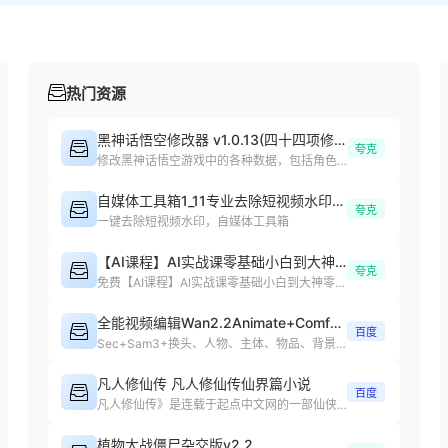
热门资源
黑神话悟空修改器 v1.0.13(四十四项修改器)
夸克
修改黑神话悟空游戏中的各种数据，包括角色属性、装备等
自媒体工具箱1_11专业去除短视频水印处理短视频
夸克
一键去除短视频水印，自媒体工具箱
【AI课程】AI实战课零基础小白到大神零基础
夸克
免费【AI课程】Al实战课零基础小白到大神零基础小白课程下载
全能视频编辑Wan2.2Animate+ComfyUI整合包4.0
百度
Sec+Sam3+换头、人物、主体、物品、背景、任意元素替换、动作复制
凡人修仙传 凡人修仙传仙界篇小说
百度
凡人修仙传》是连载于起点中文网的一部仙侠修真小说，作者是忘语
植物大战僵尸杂交版v2.2