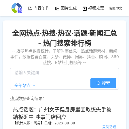
内容创作
图片生成
视频处理
资源素
简体中文
全网热点·热搜·热议·话题·新闻汇总
- 热门搜索排行榜
-- 近期热点数据统计，了解时事信息，热点话题素材，新闻
事件。数据包含百度、头条、微博、网易、抖音、腾讯、360
热搜、B站热门视频等 --
搜索
全部站点
热点数据查询结果：
热点话题：广州女子健身房里因教练失手被
踏板砸中 涉事门店回应
【统计来源：网易】
日期：2026-08-08
复制话题