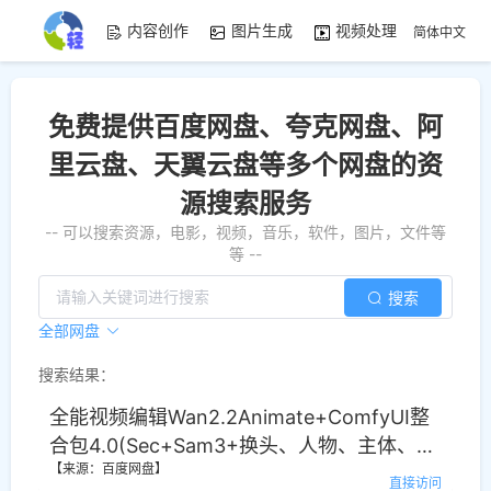
内容创作
图片生成
视频处理
资源素
简体中文
免费提供百度网盘、夸克网盘、阿
里云盘、天翼云盘等多个网盘的资
源搜索服务
-- 可以搜索资源，电影，视频，音乐，软件，图片，文件等
等 --
搜索
全部网盘
搜索结果：
全能视频编辑Wan2.2Animate+ComfyUI整
合包4.0(Sec+Sam3+换头、人物、主体、物
【来源：百度网盘】
品、背景、任意元素替换、动作复制)
直接访问