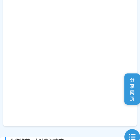
分
享
网
页