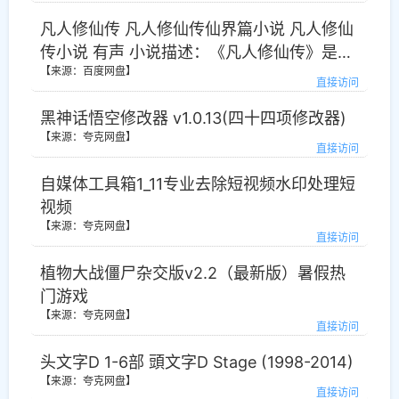
凡人修仙传 凡人修仙传仙界篇小说 凡人修仙
传小说 有声 小说描述：《凡人修仙传》是连
【来源：百度网盘】
载于起点中文网的一部仙侠修真小说，作者
直接访问
是忘语。 小说讲述了一个普通的山村穷小
黑神话悟空修改器 v1.0.13(四十四项修改器)
子，偶然之下，跨入到一个江湖小门派，虽
【来源：夸克网盘】
然资质平庸，但依靠自身努力和合理算计最
直接访问
后修炼成仙的故事。凡人修仙之仙界篇凡人
自媒体工具箱1_11专业去除短视频水印处理短
修仙，风云再起 时空穿梭，轮回逆转 金仙太
视频
乙，大罗道祖 三千大道，法则至尊 《凡人修
【来源：夸克网盘】
仙传》仙界篇，一个韩立叱咤仙界的故事，
直接访问
一个凡人小子修仙的不灭传说。
植物大战僵尸杂交版v2.2（最新版）暑假热
门游戏
【来源：夸克网盘】
直接访问
头文字D 1-6部 頭文字D Stage (1998-2014)
【来源：夸克网盘】
直接访问