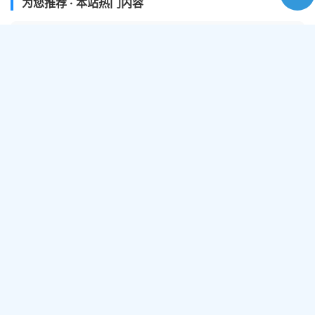
为您推荐 · 本站热门内容
热门工具
在线视频提取工具
在线视频抓取，提取，下载工具
封面图生成
根据图片和文字快速生成一副封面图
视频格式转换
在线修改视频文件的格式
网盘搜索
全网网盘资源免费搜索
视频工作流处理
可以将多项视频处理步骤编排成一组工作流
艺术二维码生成
将文字、网址等信息生成为二维码
视频倒放
一键实现视频/音频逆向播放特效