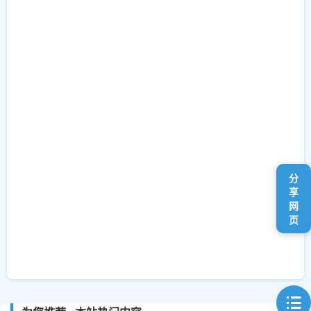
分
享
网
页