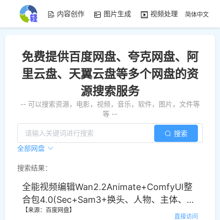
内容创作
图片生成
视频处理
资源素
简体中文
免费提供百度网盘、夸克网盘、阿
里云盘、天翼云盘等多个网盘的资
源搜索服务
-- 可以搜索资源，电影，视频，音乐，软件，图片，文件等
等 --
搜索
全部网盘
搜索结果：
全能视频编辑Wan2.2Animate+ComfyUI整
合包4.0(Sec+Sam3+换头、人物、主体、物
【来源：百度网盘】
品、背景、任意元素替换、动作复制)
直接访问