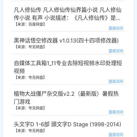
凡人修仙传 凡人修仙传仙界篇小说 凡人修仙
传小说 有声 小说描述：《凡人修仙传》是连
【来源：百度网盘】
载于起点中文网的一部仙侠修真小说，作者
直接访问
是忘语。 小说讲述了一个普通的山村穷小
黑神话悟空修改器 v1.0.13(四十四项修改器)
子，偶然之下，跨入到一个江湖小门派，虽
【来源：夸克网盘】
然资质平庸，但依靠自身努力和合理算计最
直接访问
后修炼成仙的故事。凡人修仙之仙界篇凡人
自媒体工具箱1_11专业去除短视频水印处理短
修仙，风云再起 时空穿梭，轮回逆转 金仙太
视频
乙，大罗道祖 三千大道，法则至尊 《凡人修
【来源：夸克网盘】
仙传》仙界篇，一个韩立叱咤仙界的故事，
直接访问
一个凡人小子修仙的不灭传说。
植物大战僵尸杂交版v2.2（最新版）暑假热
门游戏
【来源：夸克网盘】
直接访问
头文字D 1-6部 頭文字D Stage (1998-2014)
【来源：夸克网盘】
直接访问