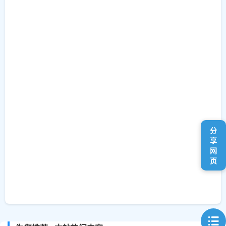
分
享
网
页