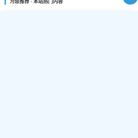
为您推荐 · 本站热门内容
热门工具
在线视频提取工具
在线视频抓取，提取，下载工具
封面图生成
根据图片和文字快速生成一副封面图
视频格式转换
在线修改视频文件的格式
网盘搜索
全网网盘资源免费搜索
视频工作流处理
可以将多项视频处理步骤编排成一组工作流
艺术二维码生成
将文字、网址等信息生成为二维码
视频倒放
一键实现视频/音频逆向播放特效