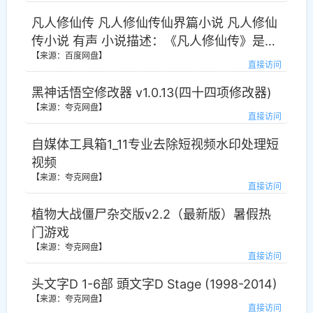
凡人修仙传 凡人修仙传仙界篇小说 凡人修仙
传小说 有声 小说描述：《凡人修仙传》是连
【来源：百度网盘】
载于起点中文网的一部仙侠修真小说，作者
直接访问
是忘语。 小说讲述了一个普通的山村穷小
黑神话悟空修改器 v1.0.13(四十四项修改器)
子，偶然之下，跨入到一个江湖小门派，虽
【来源：夸克网盘】
然资质平庸，但依靠自身努力和合理算计最
直接访问
后修炼成仙的故事。凡人修仙之仙界篇凡人
自媒体工具箱1_11专业去除短视频水印处理短
修仙，风云再起 时空穿梭，轮回逆转 金仙太
视频
乙，大罗道祖 三千大道，法则至尊 《凡人修
【来源：夸克网盘】
仙传》仙界篇，一个韩立叱咤仙界的故事，
直接访问
一个凡人小子修仙的不灭传说。
植物大战僵尸杂交版v2.2（最新版）暑假热
门游戏
【来源：夸克网盘】
直接访问
头文字D 1-6部 頭文字D Stage (1998-2014)
【来源：夸克网盘】
直接访问