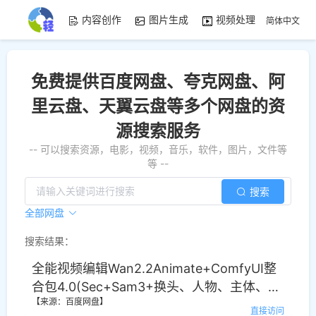
内容创作
图片生成
视频处理
资源素
简体中文
免费提供百度网盘、夸克网盘、阿
里云盘、天翼云盘等多个网盘的资
源搜索服务
-- 可以搜索资源，电影，视频，音乐，软件，图片，文件等
等 --
搜索
全部网盘
搜索结果：
全能视频编辑Wan2.2Animate+ComfyUI整
合包4.0(Sec+Sam3+换头、人物、主体、物
【来源：百度网盘】
品、背景、任意元素替换、动作复制)
直接访问