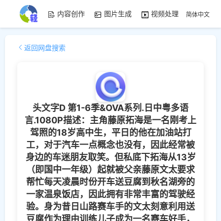
内容创作
图片生成
视频处理
资源素
简体中文
返回网盘搜索
头文字D 第1-6季&OVA系列.日中粤多语
言.1080P描述：主角藤原拓海是一名刚考上
驾照的18岁高中生，平日的他在加油站打
工，对于汽车一点概念也没有，因此经常被
身边的车迷朋友取笑。但私底下拓海从13岁
（即国中一年级）起就被父亲藤原文太要求
帮忙每天凌晨时份开车送豆腐到秋名湖旁的
一家温泉饭店，因此拥有非常丰富的驾驶经
验。身为昔日山路赛车手的文太刻意利用送
豆腐作为理由训练儿子成为一名赛车好手，