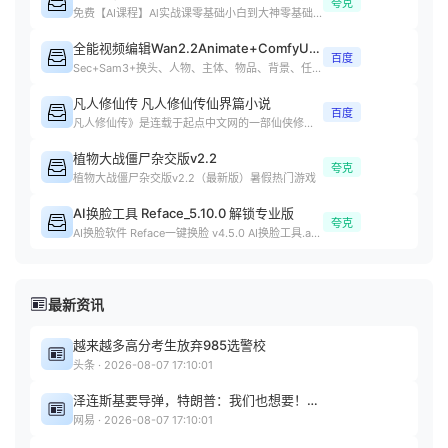
夸克
免费【AI课程】Al实战课零基础小白到大神零基础小白课程下载
全能视频编辑Wan2.2Animate+ComfyUI整合包4.0
百度
Sec+Sam3+换头、人物、主体、物品、背景、任意元素替换、动作复制
凡人修仙传 凡人修仙传仙界篇小说
百度
凡人修仙传》是连载于起点中文网的一部仙侠修真小说，作者是忘语
植物大战僵尸杂交版v2.2
夸克
植物大战僵尸杂交版v2.2（最新版）暑假热门游戏
AI换脸工具 Reface_5.10.0 解锁专业版
夸克
AI换脸软件 Reface一键换脸 v4.5.0 AI换脸工具.apk
最新资讯
越来越多高分考生放弃985选警校
头条 · 2026-08-07 17:10:01
泽连斯基要导弹，特朗普：我们也想要！拜登给了乌克兰大量弹药，美国库存大幅减少
网易 · 2026-08-07 17:10:01