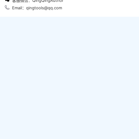
客服微信：QingQingAuthor
Email：qingtools@qq.com