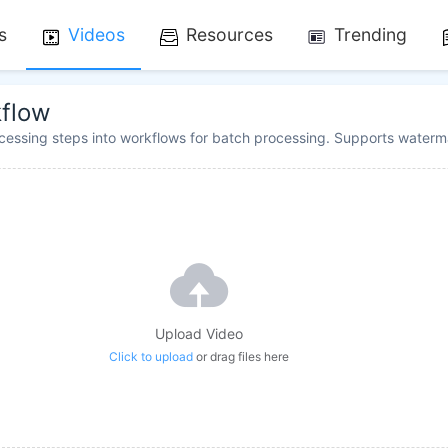
s
Videos
Resources
Trending
kflow
essing steps into workflows for batch processing. Supports watermar
Upload Video
Click to upload
or drag files here