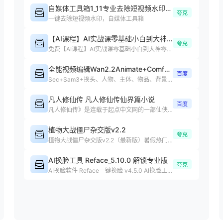
自媒体工具箱1_11专业去除短视频水印处理短视频
夸克
一键去除短视频水印，自媒体工具箱
【AI课程】AI实战课零基础小白到大神零基础
夸克
免费【AI课程】Al实战课零基础小白到大神零基础小白课程下载
全能视频编辑Wan2.2Animate+ComfyUI整合包4.0
百度
Sec+Sam3+换头、人物、主体、物品、背景、任意元素替换、动作复制
凡人修仙传 凡人修仙传仙界篇小说
百度
凡人修仙传》是连载于起点中文网的一部仙侠修真小说，作者是忘语
植物大战僵尸杂交版v2.2
夸克
植物大战僵尸杂交版v2.2（最新版）暑假热门游戏
AI换脸工具 Reface_5.10.0 解锁专业版
夸克
AI换脸软件 Reface一键换脸 v4.5.0 AI换脸工具.apk