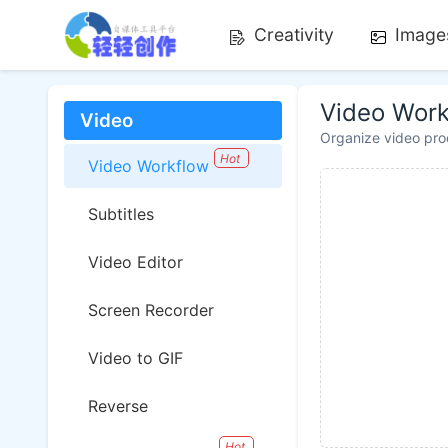
Creativity
Image
Video Wor
Video
Organize video proc
Hot
Video Workflow
Subtitles
Video Editor
Screen Recorder
Video to GIF
Reverse
Hot